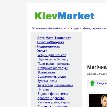
Объявления kievmarket.com
Услуги
Магия, гадание и э
Авто Мото Транспорт
Покупка/Продажа
Недвижимость
Услуги
Услуги для бизнеса
Партнеры по бизнесу
Полиграфия, реклама
Магічна
Юридические услуги
Финансовые
Львов и обла
Бухгалтерия, аудит
Туризм, визы
Подня
Торжества, развлечения
Питание
Видео и фотосъемка
Красота, здоровье
Частные уроки, курсы
Семинары, тренинги