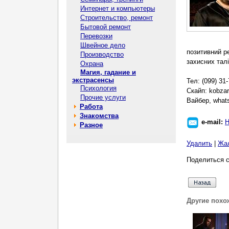
Интернет и компьютеры
Строительство, ремонт
Бытовой ремонт
Перевозки
Швейное дело
позитивний ре
Производство
захисних тал
Охрана
Магия, гадание и
экстрасенсы
Тел: (099) 31-
Психология
Скайп: kobza
Прочие услуги
Вайбер, what
Работа
Знакомства
e-mail:
Н
Разное
Удалить
|
Жа
Поделиться с
Другие похо