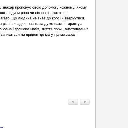
г, знахар пропонує свою допомогу кожному, якому
ожної людини рано чи пізно трапляються
 багато, що людина не знає до кого їй звернутися.
 різні випадки, навіть за дуже важкі і гарантує
бовна і грошова магія, зняття порчі, виготовлення
 запишіться на прийом до магу прямо зараз!