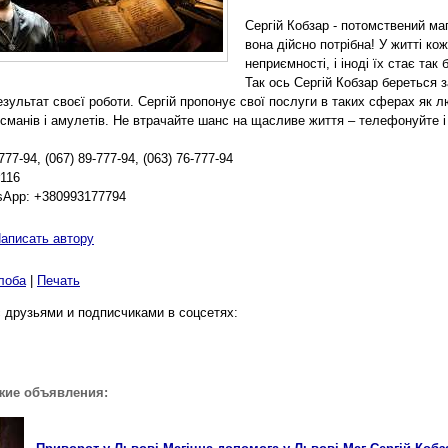
Сергій Кобзар - потомствений ма
вона дійсно потрібна! У житті к
неприємності, і іноді їх стає так
Так ось Сергій Кобзар береться за
зультат своєї роботи. Сергій пропонує свої послуги в таких сферах як лю
ісманів і амулетів. Не втрачайте шанс на щасливе життя – телефонуйте і
777-94, (067) 89-777-94, (063) 76-777-94
r116
sApp: +380993177794
аписать автору
лоба
|
Печать
 друзьями и подписчиками в соцсетях:
жие объявления: