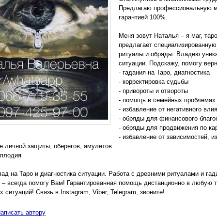
Предлагаю профессиональную м
гарантией 100%.
Меня зовут Наталья – я маг, та
предлагает специализированную
ритуалы и обряды. Владею уник
ситуации. Подскажу, помогу вер
- гадания на Таро, диагностика
- корректировка судьбы
- привороты и отвороты
- помощь в семейных проблемах
- избавление от негативного вли
- обряды для финансового благо
- обряды для продвижения по ка
- избавление от зависимостей, 
ие личной защиты, оберегов, амулетов
сплодия
ад на Таро и диагностика ситуации. Работа с древними ритуалами и гад
– всегда помогу Вам! Гарантированная помощь дистанционно в любую т
ситуаций! Связь в Instagram, Viber, Telegram, звоните!
аписать автору