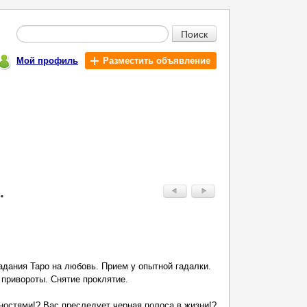
Поиск
Мой профиль
Разместить объявление
.
адания Таро на любовь. Прием у опытной гадалки.
привороты. Снятие проклятие.
остями!? Вас преследует черная полоса в жизни!?