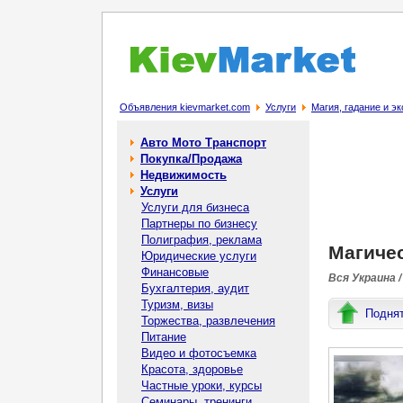
Объявления kievmarket.com
Услуги
Магия, гадание и э
Авто Мото Транспорт
Покупка/Продажа
Недвижимость
Услуги
Услуги для бизнеса
Партнеры по бизнесу
Полиграфия, реклама
Магичес
Юридические услуги
Финансовые
Вся Украина /
Бухгалтерия, аудит
Туризм, визы
Подня
Торжества, развлечения
Питание
Видео и фотосъемка
Красота, здоровье
Частные уроки, курсы
Семинары, тренинги