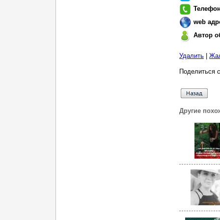
Телефо
web адр
Автор о
Удалить
|
Жа
Поделиться с
Другие похо