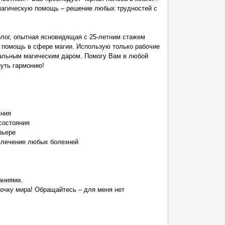
агическую помощь – решение любых трудностей с
ролог, опытная ясновидящая с 25-летним стажем
 помощь в сфере магии. Использую только рабочие
альным магическим даром. Помогу Вам в любой
нуть гармонию!
яния
состояния
рьере
излечение любых болезней
аниями.
очку мира! Обращайтесь – для меня нет