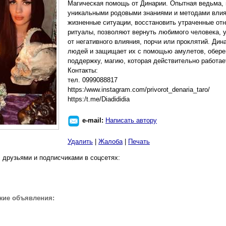
Магическая помощь от Динарии. Опытная ведьма,
уникальными родовыми знаниями и методами вли
жизненные ситуации, восстановить утраченные от
ритуалы, позволяют вернуть любимого человека, у
от негативного влияния, порчи или проклятий. Дин
людей и защищает их с помощью амулетов, обере
поддержку, магию, которая действительно работае
Контакты:
тел. 0999088817
https:/www.instagram.com/privorot_denaria_taro/
https:/t.me/Diadididia
e-mail:
Написать автору
Удалить
|
Жалоба
|
Печать
 друзьями и подписчиками в соцсетях:
жие объявления: