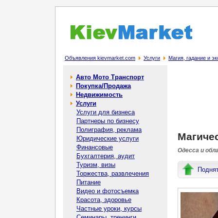
Объявления kievmarket.com
Услуги
Магия, гадание и э
Авто Мото Транспорт
Покупка/Продажа
Недвижимость
Услуги
Услуги для бизнеса
Партнеры по бизнесу
Полиграфия, реклама
Магичес
Юридические услуги
Финансовые
Одесса и обл
Бухгалтерия, аудит
Туризм, визы
Подня
Торжества, развлечения
Питание
Видео и фотосъемка
Красота, здоровье
Частные уроки, курсы
Семинары, тренинги