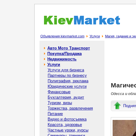
Объявления kievmarket.com
Услуги
Магия, гадание и э
Авто Мото Транспорт
Покупка/Продажа
Недвижимость
Услуги
Услуги для бизнеса
Партнеры по бизнесу
Полиграфия, реклама
Магиче
Юридические услуги
Финансовые
Одесса и обл
Бухгалтерия, аудит
Туризм, визы
Подня
Торжества, развлечения
Питание
Видео и фотосъемка
Красота, здоровье
Частные уроки, курсы
Семинары, тренинги