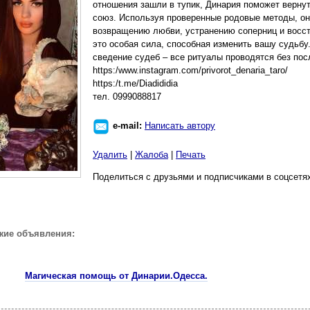
отношения зашли в тупик, Динария поможет вернут
союз. Используя проверенные родовые методы, о
возвращению любви, устранению соперниц и восст
это особая сила, способная изменить вашу судьбу
сведение судеб – все ритуалы проводятся без пос
https:/www.instagram.com/privorot_denaria_taro/
https:/t.me/Diadididia
тел. 0999088817
e-mail:
Написать автору
Удалить
|
Жалоба
|
Печать
Поделиться с друзьями и подписчиками в соцсетя
жие объявления:
Магическая помощь от Динарии.Одесса.