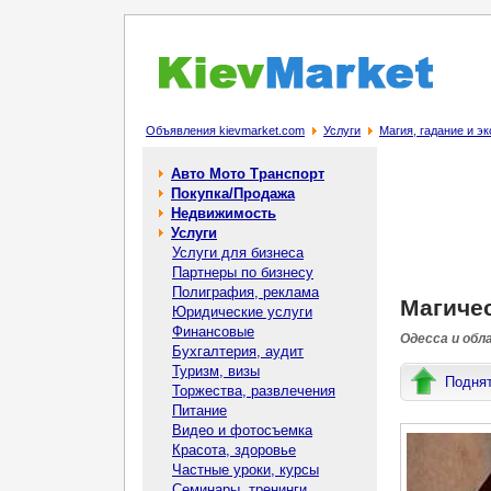
Объявления kievmarket.com
Услуги
Магия, гадание и э
Авто Мото Транспорт
Покупка/Продажа
Недвижимость
Услуги
Услуги для бизнеса
Партнеры по бизнесу
Полиграфия, реклама
Магиче
Юридические услуги
Финансовые
Одесса и обл
Бухгалтерия, аудит
Туризм, визы
Подня
Торжества, развлечения
Питание
Видео и фотосъемка
Красота, здоровье
Частные уроки, курсы
Семинары, тренинги