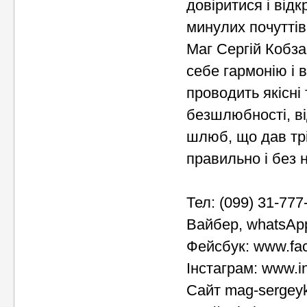
довіритися і від
минулих почуттів
Маг Сергій Кобза
себе гармонію і в
проводить якісні 
безшлюбності, в
шлюб, що дав тр
правильно і без н
Тел: (099) 31-777
Вайбер, whatsAp
Фейсбук: www.fa
Інстаграм: www.i
Сайт mag-sergey