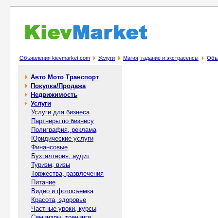
Объявления kievmarket.com
Услуги
Магия, гадание и экстрасенсы
Объя
Авто Мото Транспорт
Покупка/Продажа
Недвижимость
Услуги
Услуги для бизнеса
Партнеры по бизнесу
Полиграфия, реклама
Юридические услуги
Финансовые
Бухгалтерия, аудит
Туризм, визы
Торжества, развлечения
Питание
Видео и фотосъемка
Красота, здоровье
Частные уроки, курсы
Семинары, тренинги