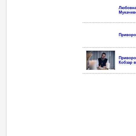
Любовна 
Мукачев
Приворот
Приворот
Кобзар в