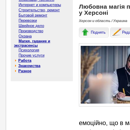
Интернет и компьютеры
Любовна магія п
Строительство, ремонт
у Херсоні
Бытовой ремонт
Перевозки
Херсон и область / Украина
Швейное дело
Производство
Поднять
Ред
Охрана
Магия, гадание и
экстрасенсы
Психология
Прочие услуги
Работа
Знакомства
Разное
емоційно, що в 