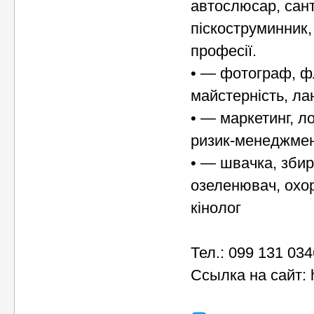
автослюсар, сант
піскоструминник,
професії.
• — фотограф, фл
майстерність, л
• — маркетинг, л
ризик-менеджмен
• — швачка, збир
озеленювач, охо
кінолог
Тел.: 099 131 034
Ссылка на сайт: h