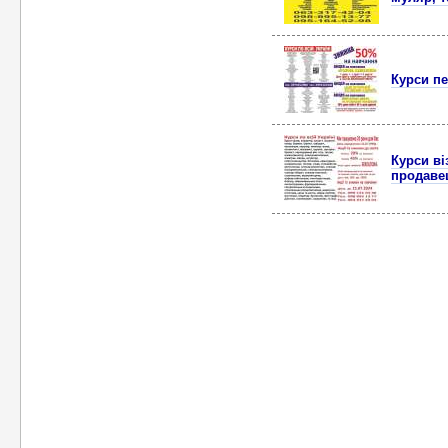
Курси пе
Курси ві
продаве