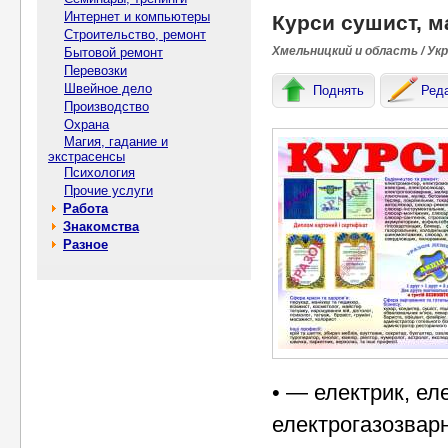
Интернет и компьютеры
Курси сушист, м
Строительство, ремонт
Хмельницкий и область / Ук
Бытовой ремонт
Перевозки
Швейное дело
Поднять
Ред
Производство
Охрана
Магия, гадание и
экстрасенсы
Психология
Прочие услуги
Работа
Знакомства
Разное
• — електрик, ел
електрогазозварн