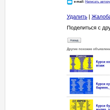
e-mail:
Написать автор
Удалить
|
Жалоб
Поделиться с др
Другие похожие объявлен
Курси ко
візаж
Курси ку
бармен, 
Курси бу
муляр, 