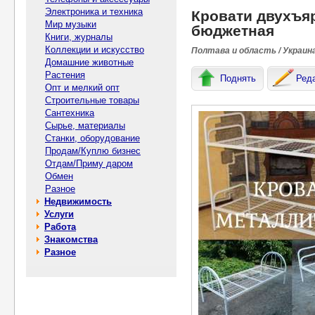
Электроника и техника
Кровати двухъя
Мир музыки
бюджетная
Книги, журналы
Коллекции и искусство
Полтава и область / Украин
Домашние животные
Растения
Поднять
Ред
Опт и мелкий опт
Строительные товары
Сантехника
Сырье, материалы
Станки, оборудование
Продам/Куплю бизнес
Отдам/Приму даром
Обмен
Разное
Недвижимость
Услуги
Работа
Знакомства
Разное