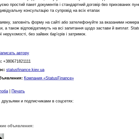
уємо простий пакет документів і стандартний договір без прихованих пун
дивідуальну консультацію та супровід на всіх етапах
аявку, заповніть форму на сайті або зателефонуйте за вказаними номерам
и, а також відповідатимуть на всі запитання щодо застави й виплат. Sta
ї нерухомості, без зайвих бар’єрів і затримок.
аписать автору
н:
‎+380671821111
ес:
statusfinance.kiev.ua
бъявления:
Компания «StatusFinance»
лоба
|
Печать
 друзьями и подписчиками в соцсетях:
жие объявления: