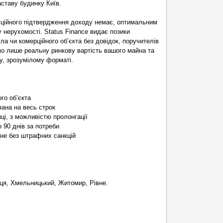
ставу будинку Київ.
фіційного підтвердження доходу немає, оптимальним
у нерухомості. Status Finance видає позики
ла чи комерційного обʼєкта без довідок, поручителів
мо лише реальну ринкову вартість вашого майна та
, зрозумілому форматі.
ого об’єкта
вана на весь строк
ці, з можливістю пролонгації
 90 днів за потреби
не без штрафних санкцій
ниця, Хмельницький, Житомир, Рівне.