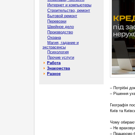
Интернет и компьютеры
Строительство, ремонт
Бытовой ремонт
Перевозки
Швейное дело
Производство
Охрана
Магия, гадание и
экстрасенсы
Психология
Прочие услуги
Работа
Знакомства
Разное
– Потрібні до
– Рішення ух
Географія по
Київ та Київс
Чому обирают
– Не врахову
– Працюємо б