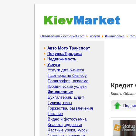
Объявления kievmarket.com
Услуги
Финансовые
Объ
Авто Мото Транспорт
Покупка/Продажа
Недвижимость
Услуги
Услуги для бизнеса
Партнеры по бизнесу
Полиграфия, реклама
Кредит 
Юридические услуги
Финансовые
Киев и Облас
Бухгалтерия, аудит
Туризм, визы
Подня
Торжества, развлечения
Питание
Видео и фотосъемка
Красота, здоровье
Частные уроки, курсы
Семинары, тренинги