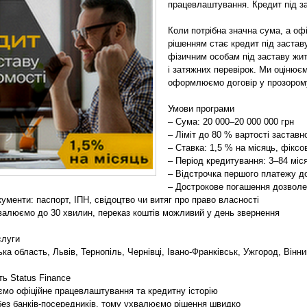
працевлаштування. Кредит під за
Коли потрібна значна сума, а о
рішенням стає кредит під застав
фізичним особам під заставу жит
і затяжних перевірок. Ми оцінює
оформлюємо договір у прозорому
Умови програми
– Сума: 20 000–20 000 000 грн
– Ліміт до 80 % вартості заставн
– Ставка: 1,5 % на місяць, фіксо
– Період кредитування: 3–84 міся
– Відстрочка першого платежу до
– Дострокове погашення дозволе
кументи: паспорт, ІПН, свідоцтво чи витяг про право власності
валюємо до 30 хвилин, переказ коштів можливий у день звернення
слуги
ька область, Львів, Тернопіль, Чернівці, Івано-Франківськ, Ужгород, Він
ь Status Finance
ємо офіційне працевлаштування та кредитну історію
ез банків-посередників, тому ухвалюємо рішення швидко