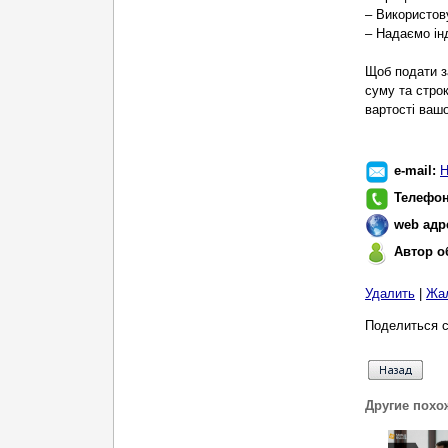
– Використов
– Надаємо ін
Щоб подати з
суму та строк
вартості вашо
e-mail:
Н
Телефо
web адр
Автор о
Удалить
|
Жа
Поделиться с
Другие похо