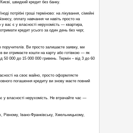
 Києві, швидкий кредит без банку.
оді потрібні гроші терміново: на лікування, сімейні
бізнесу, оплату навчання чи навіть просто на
о у вас є у власності нерухомість — квартира,
тримати кредит усього за один день без черг,
о поручителів. Ви просто залишаєте заявку, ми
ів ви отримаєте кошти на карту або готівкою — як
 50 000 до 15 000 000 гривень. Термін – від 3 до 60
ласності на своє майно, просто оформляєте
овного погашення кредиту ви знову маєте повний
ає у власності нерухомість. Не втрачайте час —
ях, Рівному, Івано-Франківську, Хмельницькому,