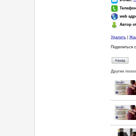
Телефо
web адр
Автор о
Удалить
|
Жа
Поделиться с
Другие похо