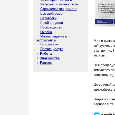
Интернет и компьютеры
Строительство, ремонт
Бытовой ремонт
Перевозки
Швейное дело
Производство
Охрана
Магия, гадание и
экстрасенсы
Ми не вимага
Психология
зв’язуємось з
Прочие услуги
вам зручно. Н
Работа
місяців.
Знакомства
Разное
Вся процедур
тимчасову за
контроль над
Це зручний ва
звертайтесь д
Надаємо фінан
Тернополі та 
e-mail:
Н