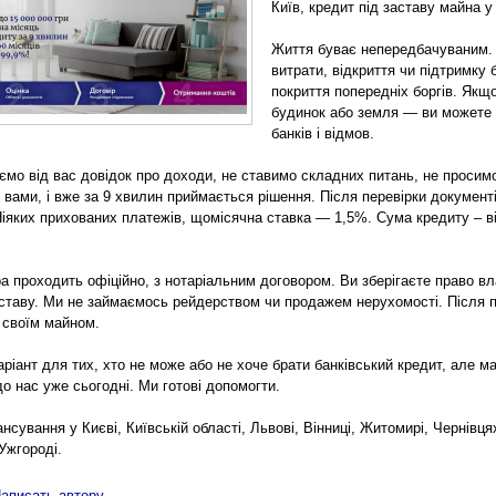
Київ, кредит під заставу майна у
Життя буває непередбачуваним. Ін
витрати, відкриття чи підтримку 
покриття попередніх боргів. Якщ
будинок або земля — ви можете о
банків і відмов.
ємо від вас довідок про доходи, не ставимо складних питань, не просим
 вами, і вже за 9 хвилин приймається рішення. Після перевірки документ
іяких прихованих платежів, щомісячна ставка — 1,5%. Сума кредиту – від
а проходить офіційно, з нотаріальним договором. Ви зберігаєте право в
ставу. Ми не займаємось рейдерством чи продажем нерухомості. Після п
 своїм майном.
ріант для тих, хто не може або не хоче брати банківський кредит, але м
о нас уже сьогодні. Ми готові допомогти.
сування у Києві, Київській області, Львові, Вінниці, Житомирі, Чернівц
Ужгороді.
аписать автору