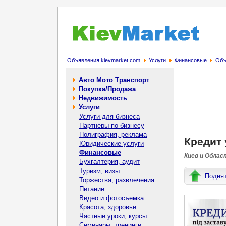
Объявления kievmarket.com
Услуги
Финансовые
Объ
Авто Мото Транспорт
Покупка/Продажа
Недвижимость
Услуги
Услуги для бизнеса
Партнеры по бизнесу
Полиграфия, реклама
Кредит 
Юридические услуги
Финансовые
Киев и Облас
Бухгалтерия, аудит
Туризм, визы
Подня
Торжества, развлечения
Питание
Видео и фотосъемка
Красота, здоровье
Частные уроки, курсы
Семинары, тренинги