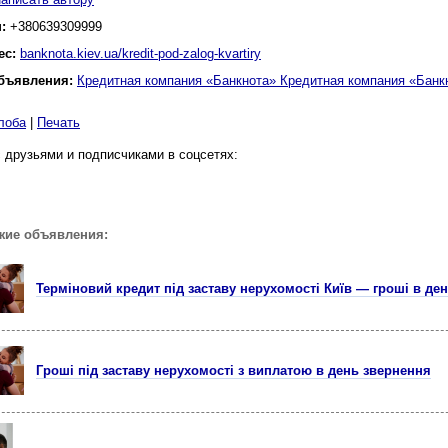
н:
+380639309999
ес:
banknota.kiev.ua/kredit-pod-zalog-kvartiry
бъявления:
Кредитная компания «Банкнота» Кредитная компания «Банк
лоба
|
Печать
 друзьями и подписчиками в соцсетях:
жие объявления:
Терміновий кредит під заставу нерухомості Київ — гроші в де
Гроші під заставу нерухомості з виплатою в день звернення