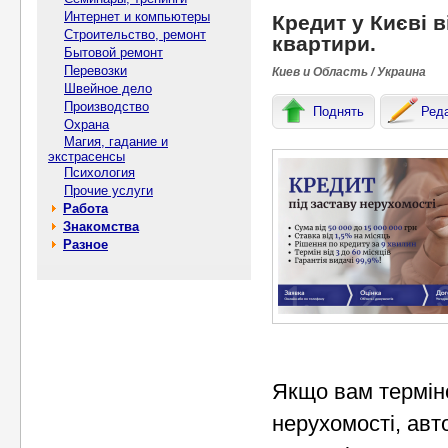
Интернет и компьютеры
Кредит у Києві в
Строительство, ремонт
квартири.
Бытовой ремонт
Перевозки
Киев и Область / Украина
Швейное дело
Производство
Поднять
Ред
Охрана
Магия, гадание и
экстрасенсы
Психология
Прочие услуги
Работа
Знакомства
Разное
Якщо вам термін
нерухомості, авт