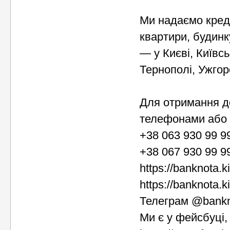
Ми надаємо креди
квартири, будинк
— у Києві, Київсь
Тернополі, Ужгор
Для отримання де
телефонами або 
+38 063 930 99 9
+38 067 930 99 9
https://banknota.k
https://banknota.k
Телеграм @bank
Ми є у фейсбуці, 