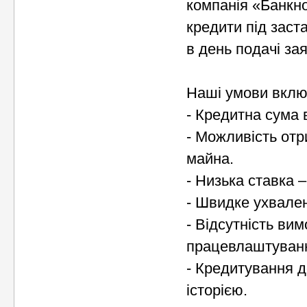
компанія «Банкн
кредити під заст
в день подачі зая
Наші умови вклю
- Кредитна сума в
- Можливість отр
майна.
- Низька ставка –
- Швидке ухвален
- Відсутність ви
працевлаштуван
- Кредитування д
історією.