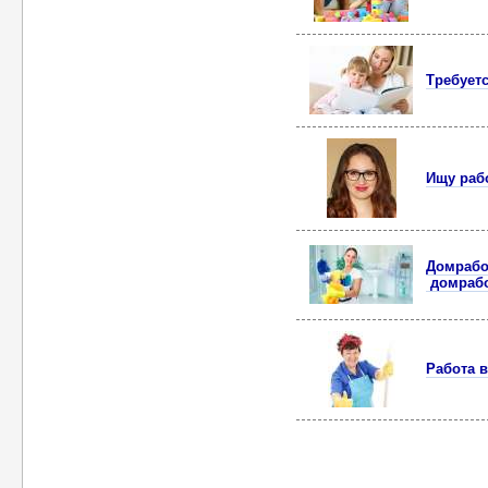
Требуетс
Ищу рабо
Домрабо
домрабо
Работа 