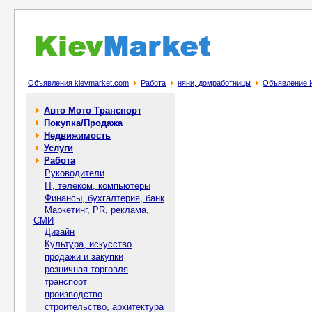
Объявления kievmarket.com
Работа
няни, домработницы
Объявление И
Авто Мото Транспорт
Покупка/Продажа
Недвижимость
Услуги
Работа
Руководители
IT, телеком, компьютеры
Финансы, бухгалтерия, банк
Маркетинг, PR, реклама,
СМИ
Дизайн
Культура, искусство
продажи и закупки
розничная торговля
транспорт
производство
строительство, архитектура