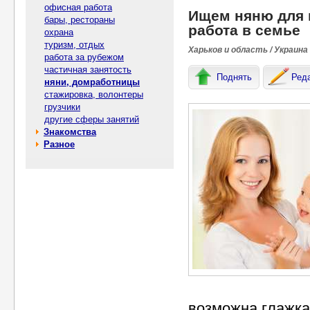
офисная работа
Ищем няню для 
бары, рестораны
работа в семье
охрана
туризм, отдых
Харьков и область / Украина
работа за рубежом
частичная занятость
Поднять
Ред
няни, домработницы
стажировка, волонтеры
грузчики
другие сферы занятий
Знакомства
Разное
возможна глажка