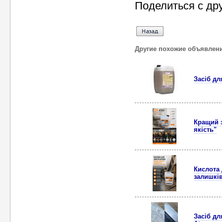
Поделиться с др
Другие похожие объявлен
Засіб дл
Кращий з
якість"
Кислота 
залишкі
Засіб дл