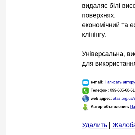
видаляє білі вис
поверхнях.
економічний та е
клінінгу.
Універсальна, ви
для використання
e-mail:
Написать автор
Телефон:
099-605-68-51
web адрес:
atas.org.ua
Автор объявления:
На
Удалить
|
Жалоб