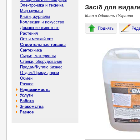
Электроника и техника
Засіб для видал
Мир музыки
Киев и Область / Украина
Книги, журналы
Коллекции и искусство
Домашние животные
Поднять
Ред
Растения
Опт и мелкий опт
Строительные товары
Сантехника
Сырье, материалы
Станки, оборудование
Продам/Куплю бизнес
Отдам/Приму даром
Обмен
Разное
Недвижимость
Услуги
Работа
Знакомства
Разное