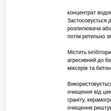
концентрат водою 
Застосовується 
розпилювача або 
потім ретельно з
Містить інгібіто
агресивний до б
міксерів та бетон
Використовуєтьс
очищення від цем
граніту, керамогр
очищення риштува