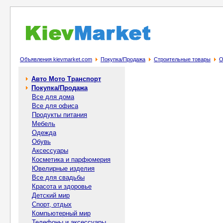
Объявления kievmarket.com
Покупка/Продажа
Строительные товары
О
Авто Мото Транспорт
Покупка/Продажа
Все для дома
Все для офиса
Продукты питания
Мебель
Одежда
Обувь
Аксессуары
Косметика и парфюмерия
Ювелирные изделия
Все для свадьбы
Красота и здоровье
Детский мир
Спорт, отдых
Компьютерный мир
Телефоны и аксессуары