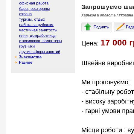
офисная работа
Запрошуємо шва
бары, рестораны
охрана
Харьков и область / Украина
туризм, отдых
работа за рубежом
Поднять
Ред
частичная занятость
няни, домработницы
17 000 г
стажировка, волонтеры
Цена:
грузчики
другие сферы занятий
Знакомства
Швейне виробниц
Разное
Ми пропонуємо:
- стабільну робот
- високу заробітн
- гарні умови пра
Місце роботи : в