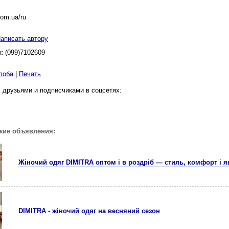
com.ua/ru
аписать автору
н:
(099)7102609
лоба
|
Печать
 друзьями и подписчиками в соцсетях:
жие объявления:
Жіночий одяг DIMITRA оптом і в роздріб — стиль, комфорт і я
DIMITRA - жіночий одяг на весняний сезон