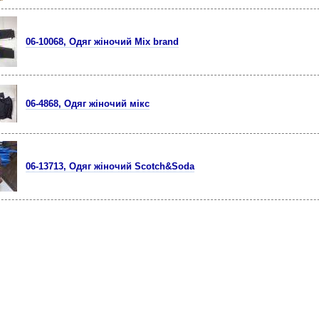
06-10068, Одяг жіночий Mix brand
06-4868, Одяг жіночий мікс
06-13713, Одяг жіночий Scotch&Soda