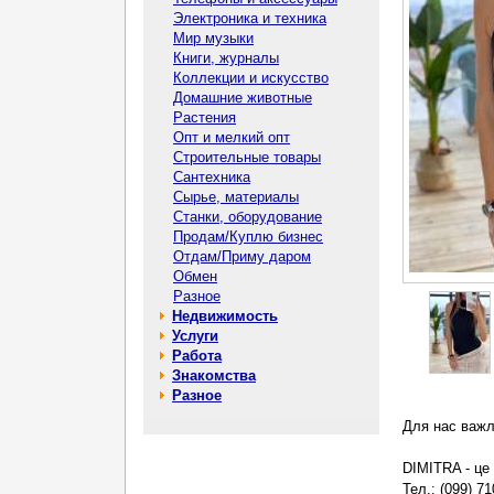
Электроника и техника
Мир музыки
Книги, журналы
Коллекции и искусство
Домашние животные
Растения
Опт и мелкий опт
Строительные товары
Сантехника
Сырье, материалы
Станки, оборудование
Продам/Куплю бизнес
Отдам/Приму даром
Обмен
Разное
Недвижимость
Услуги
Работа
Знакомства
Разное
Для нас важл
DIMITRA - це 
Тел.: (099) 71