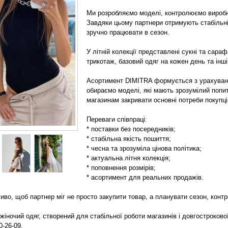
Ми розробляємо моделі, контролюємо виробни
Завдяки цьому партнери отримують стабільні
зручно працювати в сезон.
У літній колекції представлені сукні та сараф
трикотаж, базовий одяг на кожен день та інші
Асортимент DIMITRA формується з урахуванн
обираємо моделі, які мають зрозумілий попи
магазинам закривати основні потреби покупці
Переваги співпраці:
* поставки без посередників;
* стабільна якість пошиття;
* чесна та зрозуміла цінова політика;
* актуальна літня колекція;
* поповнення розмірів;
* асортимент для реальних продажів.
иво, щоб партнер міг не просто закупити товар, а планувати сезон, конт
жіночий одяг, створений для стабільної роботи магазинів і довгострокової
0-26-09.