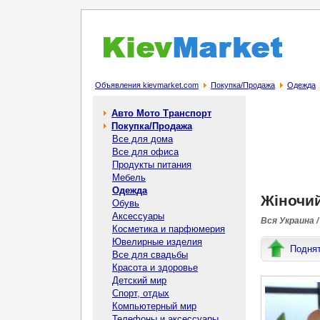
Объявления kievmarket.com
Покупка/Продажа
Одежда
Авто Мото Транспорт
Покупка/Продажа
Все для дома
Все для офиса
Продукты питания
Мебель
Одежда
Жіночий
Обувь
Аксессуары
Вся Украина /
Косметика и парфюмерия
Ювелирные изделия
Подня
Все для свадьбы
Красота и здоровье
Детский мир
Спорт, отдых
Компьютерный мир
Телефоны и аксессуары