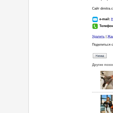
Cайт dimitra.
e-mail:
Н
Телефо
Удалить
|
Жа
Поделиться с
Другие похо