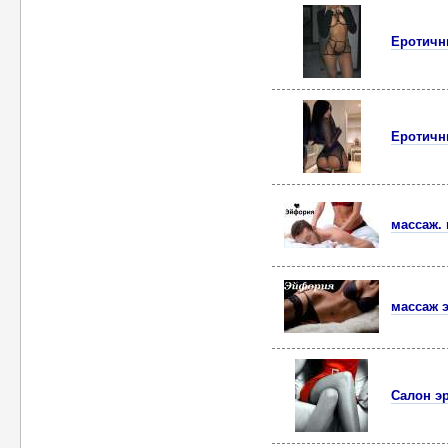
Еротичн
Еротичн
массаж. 
массаж э
Салон эр