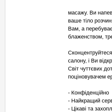
масажу. Ви напев
ваше тіло розчин
Вам, а перебуває
блаженством, тре
Сконцентруйтеся 
салону, і Ви відк
Світ чуттєвих до
поціновувачем е
- Конфіденційно
- Найкращий сер
- Цікаві та захо