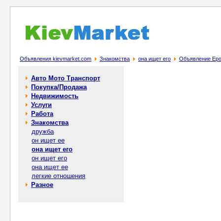
Объявления kievmarket.com
Знакомства
она ищет его
Объявление Еро
Авто Мото Транспорт
Покупка/Продажа
Недвижимость
Услуги
Работа
Знакомства
дружба
он ищет ее
она ищет его
он ищет его
она ищет ее
легкие отношения
Разное