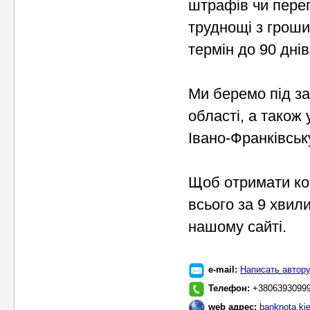
штрафів чи переп
труднощі з гроши
термін до 90 днів
Ми беремо під за
області, а також 
Івано-Франківськ
Щоб отримати кон
всього за 9 хвил
нашому сайті.
e-mail:
Написать автор
Телефон:
+3806393099
web адрес:
banknota.kie