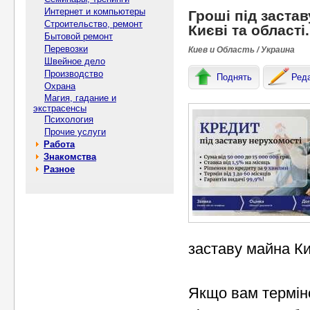
Интернет и компьютеры
Гроші під застав
Строительство, ремонт
Києві та області.
Бытовой ремонт
Перевозки
Киев и Область / Украина
Швейное дело
Производство
Поднять
Ред
Охрана
Магия, гадание и
экстрасенсы
Психология
Прочие услуги
Работа
Знакомства
Разное
заставу майна Ки
Якщо вам терміно