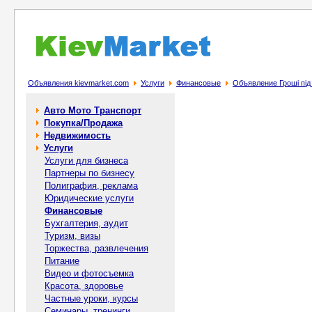
Объявления kievmarket.com
Услуги
Финансовые
Объявление Гроші під 
Авто Мото Транспорт
Покупка/Продажа
Недвижимость
Услуги
Услуги для бизнеса
Партнеры по бизнесу
Полиграфия, реклама
Юридические услуги
Финансовые
Бухгалтерия, аудит
Туризм, визы
Торжества, развлечения
Питание
Видео и фотосъемка
Красота, здоровье
Частные уроки, курсы
Семинары, тренинги