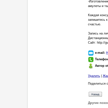
-Изготовлени
амулеты и та
Каждая консу
запишитесь к
счастью.
Запись на ли
Дистанционны
Сайт: http://g
e-mail:
Н
Телефо
Автор о
Удалить
|
Жа
Поделиться с
Другие похо