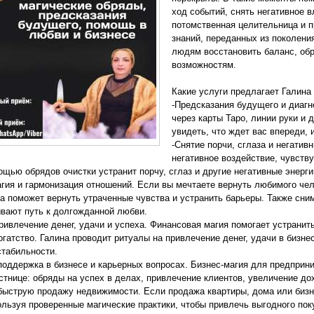
ход событий, снять негативное в
потомственная целительница и 
знаний, переданных из поколени
людям восстановить баланс, обр
возможностям.
Какие услуги предлагает Галина
-Предсказания будущего и диагн
через карты Таро, линии руки и 
увидеть, что ждет вас впереди,
-Снятие порчи, сглаза и негатив
негативное воздействие, чувств
ощью обрядов очистки устранит порчу, сглаз и другие негативные энерги
гия и гармонизация отношений. Если вы мечтаете вернуть любимого чел
а поможет вернуть утраченные чувства и устранить барьеры. Также сни
вают путь к долгожданной любви.
ривлечение денег, удачи и успеха. Финансовая магия помогает устранит
огатство. Галина проводит ритуалы на привлечение денег, удачи в бизн
табильности.
поддержка в бизнесе и карьерных вопросах. Бизнес-магия для предприни
стнице: обряды на успех в делах, привлечение клиентов, увеличение дох
быструю продажу недвижимости. Если продажа квартиры, дома или бизне
ользуя проверенные магические практики, чтобы привлечь выгодного пок