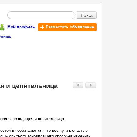
Поиск
Мой профиль
Разместить объявление
ельница
я и целительница
нная ясновидящая и целительница
стей и порой кажется, что все пути к счастью
мощь опытного ясновидящего способна изменить