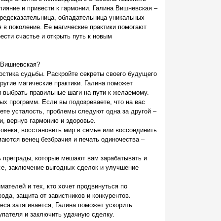
лияние и привести к гармонии. Галина Вишневская –
предсказательница, обладательница уникальных
я в поколение. Ее магические практики помогают
ести счастье и открыть путь к новым
 Вишневская?
остика судьбы. Раскройте секреты своего будущего
другие магические практики. Галина поможет
 и выбрать правильные шаги на пути к желаемому.
ных программ. Если вы подозреваете, что на вас
уете усталость, проблемы следуют одна за другой –
и, вернув гармонию и здоровье.
овека, восстановить мир в семье или воссоединить
маются венец безбрачия и печать одиночества –
ь преграды, которые мешают вам зарабатывать и
есе, заключение выгодных сделок и улучшение
мателей и тех, кто хочет продвинуться по
ода, защита от завистников и конкурентов.
са затягивается, Галина поможет ускорить
упателя и заключить удачную сделку.