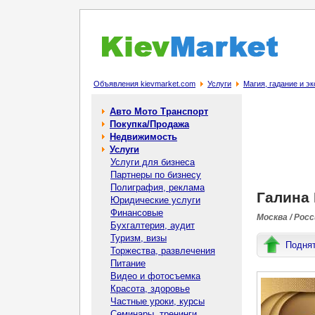
Объявления kievmarket.com
Услуги
Магия, гадание и э
Авто Мото Транспорт
Покупка/Продажа
Недвижимость
Услуги
Услуги для бизнеса
Партнеры по бизнесу
Полиграфия, реклама
Галина
Юридические услуги
Финансовые
Москва / Рос
Бухгалтерия, аудит
Туризм, визы
Подня
Торжества, развлечения
Питание
Видео и фотосъемка
Красота, здоровье
Частные уроки, курсы
Семинары, тренинги