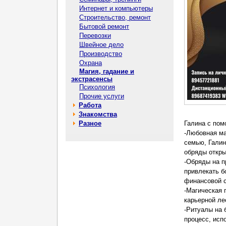
Интернет и компьютеры
Строительство, ремонт
Бытовой ремонт
Перевозки
Швейное дело
Производство
Охрана
Магия, гадание и
экстрасенсы
Психология
Прочие услуги
Работа
Знакомства
Разное
Галина с пом
-Любовная ма
семью, Галин
обряды откры
-Обряды на п
привлекать б
финансовой с
-Магическая 
карьерной ле
-Ритуалы на 
процесс, исп