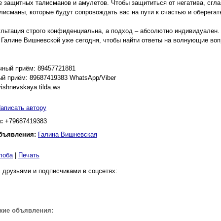
е защитных талисманов и амулетов. Чтобы защититься от негатива, сгла
лисманы, которые будут сопровождать вас на пути к счастью и оберегать
льтация строго конфиденциальна, а подход – абсолютно индивидуален.
 Галине Вишневской уже сегодня, чтобы найти ответы на волнующие вопр
чный приём: 89457721881
й приём: 89687419383 WhatsApp/Viber
vishnevskaya.tilda.ws
аписать автору
н:
+79687419383
бъявления:
Галина Вишневская
лоба
|
Печать
 друзьями и подписчиками в соцсетях:
жие объявления: