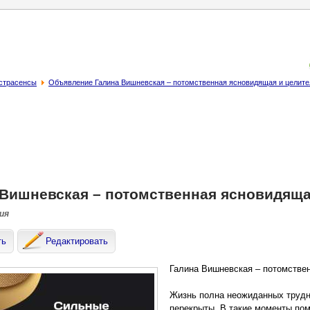
кстрасенсы
Объявление Галина Вишневская – потомственная ясновидящая и целит
 Вишневская – потомственная ясновидяща
сия
ть
Редактировать
Галина Вишневская – потомстве
Жизнь полна неожиданных трудно
перекрыты. В такие моменты по