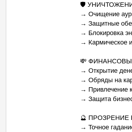
🛡️ УНИЧТОЖЕН
→ Очищение аур
→ Защитные обе
→ Блокировка э
→ Кармическое 
💸 ФИНАНСОВЫ
→ Открытие дене
→ Обряды на ка
→ Привлечение к
→ Защита бизнес
🔮 ПРОЗРЕНИЕ 
→ Точное гадани