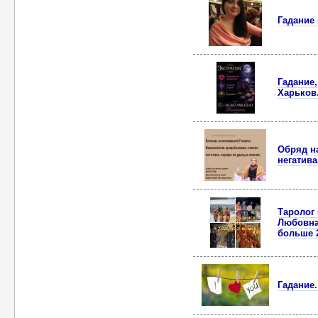
Гадание 
Гадание
Харьков
Обряд н
негатива
Tаролoг
Любoвнa
больше 
Гадание