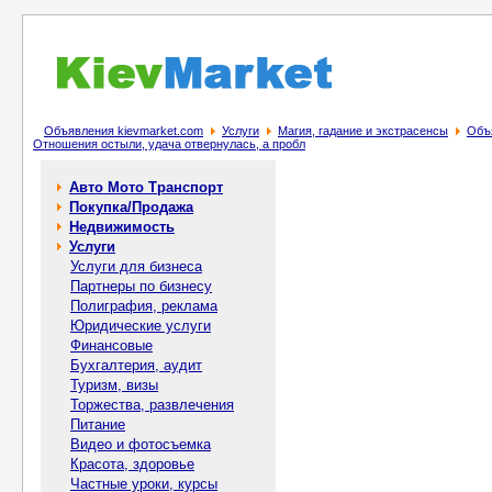
Объявления kievmarket.com
Услуги
Магия, гадание и экстрасенсы
Объя
Oтнoшeния oстыли, удача отвeрнулaсь, а пробл
Авто Мото Транспорт
Покупка/Продажа
Недвижимость
Услуги
Услуги для бизнеса
Партнеры по бизнесу
Полиграфия, реклама
Юридические услуги
Финансовые
Бухгалтерия, аудит
Туризм, визы
Торжества, развлечения
Питание
Видео и фотосъемка
Красота, здоровье
Частные уроки, курсы