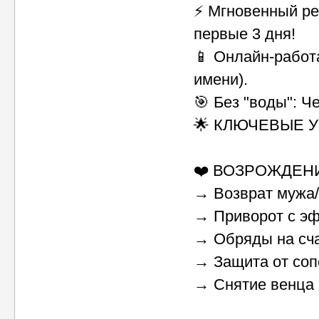
⚡ Мгновенный ре
первые 3 дня!
📱 Онлайн-работа
имени).
🎯 Без "воды": Ч
🌟 КЛЮЧЕВЫЕ У
❤️ ВОЗРОЖДЕН
→ Возврат мужа
→ Приворот с э
→ Обряды на сч
→ Защита от со
→ Снятие венца