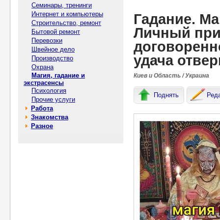
Семинары, тренинги
Интернет и компьютеры
Гадание. Ma
Строительство, ремонт
Личный приe
Бытовой ремонт
Перевозки
договоренн
Швейное дело
удача отвeр
Производство
Охрана
Магия, гадание и
Киев и Область / Украина
экстрасенсы
Психология
Поднять
Ред
Прочие услуги
Работа
Знакомства
Разное