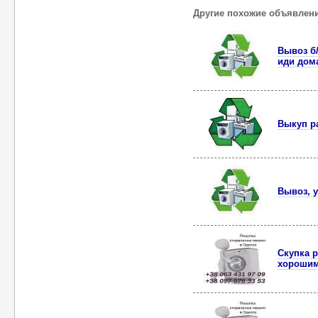
Другие похожие объявлен
Вывоз б
иди дом
Выкуп р
Вывоз, у
Скупка 
хорошим