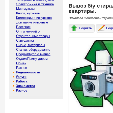
Электроника и техника
Вывоз б/у стира
Мир музыки
квартиры.
Книги, журналы
Коллекции и искусство
Николаев и область / Украин
Домашние животные
Растения
Поднять
Ред
Опт и мелкий опт
Строительные товары
Сантехника
Сырье, материалы
Станки, оборудование
Продам/Куплю бизнес
Отдам/Приму даром
Обмен
Разное
Недвижимость
Услуги
Работа
Знакомства
Разное