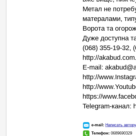
Метал не потреб
матералами, типу
Ворота та огорожі
Дуже доступна та
(068) 355-19-32, 
http://akabud.com
E-mail: akabud@
http://www.Instag
http://www.Youtub
https://www.face
Telegram-канал: h
e-mail:
Написать автор
Телефон:
0689690329