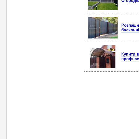
Огородже
Розпашні
балконні
Купити в
профнаст