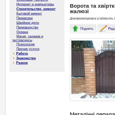
Интернет и компьютеры
Ворота та хвіртк
Строительство, ремонт
жалюзі
Бытовой ремонт
Перевозки
Днепропетровск и область /
Швейное дело
Производство
Поднять
Ред
Охрана
Магия, гадание и
экстрасенсы
Психология
Прочие услуги
Работа
Знакомства
Разное
Металічні перила