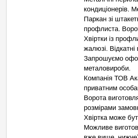
кондиціонерів. М
Паркан зі штакет
профлиста. Ворот
Хвіртки із профли
жалюзі. Відкатні 
Запрошуємо оформ
металовироби.
Компанія ТОВ Ака
приватним особам
Ворота виготовл
розмірами замов
Хвіртка може бути
Можливе виготов
вже вище, нижче) 