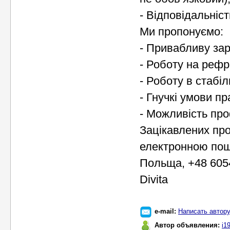
- Відповідальніст
Ми пропонуємо:
- Привабливу зар
- Роботу на рефр
- Роботу в стабіл
- Гнучкі умови пр
- Можливість про
Зацікавлених пр
електронною по
Польща, +48 6054
Divita
e-mail:
Написать автор
Автор объявления:
i1