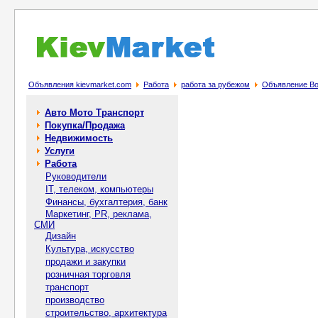
Объявления kievmarket.com
Работа
работа за рубежом
Объявление Во
Авто Мото Транспорт
Покупка/Продажа
Недвижимость
Услуги
Работа
Руководители
IT, телеком, компьютеры
Финансы, бухгалтерия, банк
Маркетинг, PR, реклама,
СМИ
Дизайн
Культура, искусство
продажи и закупки
розничная торговля
транспорт
производство
строительство, архитектура