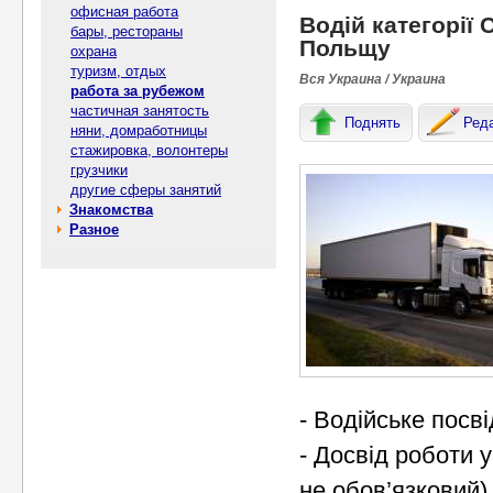
офисная работа
Водій категорії
бары, рестораны
Польщу
охрана
туризм, отдых
Вся Украина / Украина
работа за рубежом
частичная занятость
Поднять
Ред
няни, домработницы
стажировка, волонтеры
грузчики
другие сферы занятий
Знакомства
Разное
- Водійське посві
- Досвід роботи 
не обов’язковий)