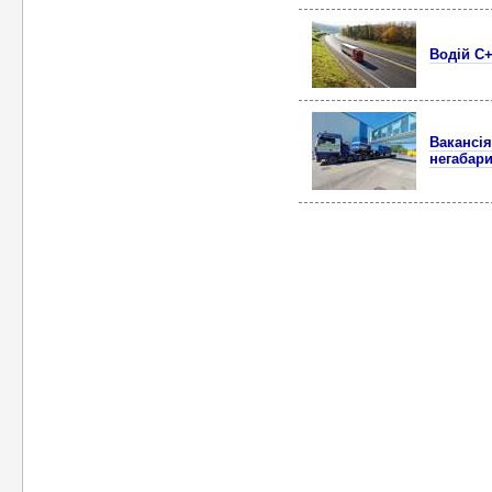
Водій C+
Вакансія
негабари