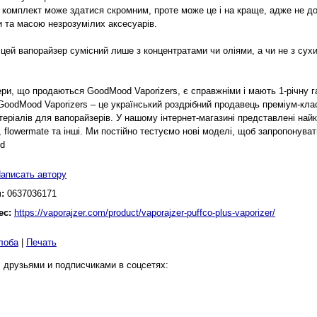
 комплект може здатися скромним, проте може це і на краще, адже не д
и та масою незрозумілих аксесуарів.
цей вапорайзер сумісний лише з концентратами чи оліями, а чи не з сух
ри, що продаються GoodMood Vaporizers, є справжніми і мають 1-річну га
GoodMood Vaporizers – це український роздрібний продавець преміум-кла
еріалів для вапорайзерів. У нашому інтернет-магазині представлені найкращ
, flowermate та інші. Ми постійно тестуємо нові моделі, щоб запропонуват
d
аписать автору
н:
0637036171
ес:
https://vaporajzer.com/product/vaporajzer-puffco-plus-vaporizer/
лоба
|
Печать
 друзьями и подписчиками в соцсетях: