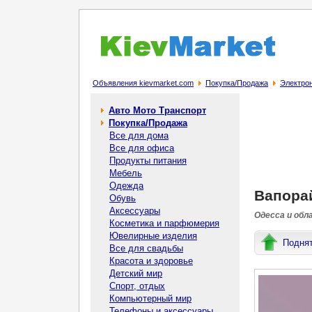
Объявления kievmarket.com
Покупка/Продажа
Электрон
Авто Мото Транспорт
Покупка/Продажа
Все для дома
Все для офиса
Продукты питания
Мебель
Одежда
Вапорай
Обувь
Аксессуары
Одесса и обл
Косметика и парфюмерия
Ювелирные изделия
Подня
Все для свадьбы
Красота и здоровье
Детский мир
Спорт, отдых
Компьютерный мир
Телефоны и аксессуары