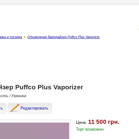
ика и техника
Объявление Вапорайзер Puffco Plus Vaporizer
зер Puffco Plus Vaporizer
асть / Украина
ть
Редактировать
11 500 грн.
Цена:
Торг возможен