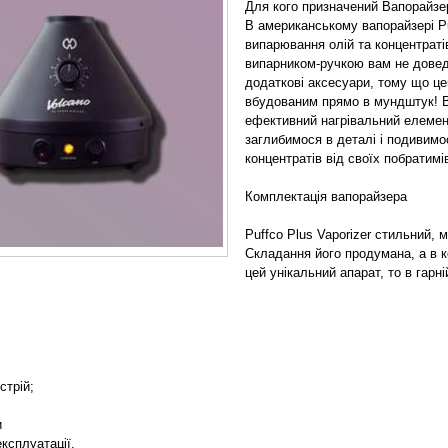
Для кого призначений Вапорайзер
В американському вапорайзері Pu
випарювання олій та концентратів
випарником-ручкою вам не довед
додаткові аксесуари, тому що ц
вбудованим прямо в мундштук! В
ефективний нагрівальний елемен
заглибимося в деталі і подивимо
концентратів від своїх побратимі
Комплектація вапорайзера
Puffco Plus Vaporizer стильний, 
Складання його продумана, а в к
цей унікальний апарат, то в гарні
стрій;
и
експлуатації.