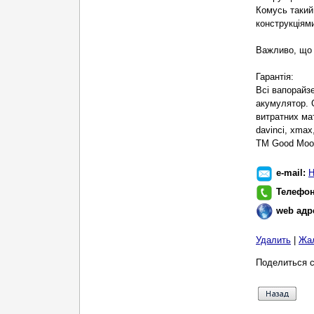
Комусь такий
конструкціям
Важливо, що 
Гарантія:
Всі вапорайзе
акумулятор. 
витратних мат
davinci, xmax
TM Good Moo
e-mail:
Н
Телефо
web адр
Удалить
|
Жа
Поделиться с