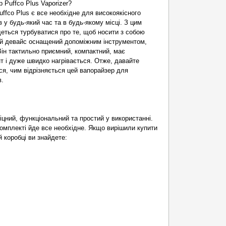
 Puffco Plus Vaporizer?
ffco Plus є все необхідне для високоякісного
 у будь-який час та в будь-якому місці. З цим
еться турбуватися про те, щоб носити з собою
ей девайс оснащений допоміжним інструментом,
ін тактильно приємний, компактний, має
т і дуже швидко нагрівається. Отже, давайте
ся, чим відрізняється цей вапорайзер для
в.
міцний, функціональний та простий у використанні.
омплекті йде все необхідне. Якщо вирішили купити
й коробці ви знайдете: