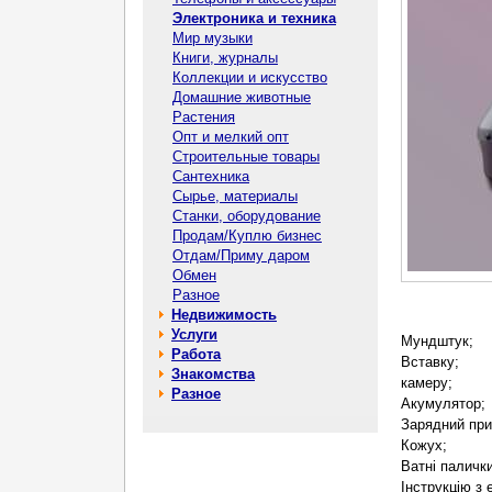
Электроника и техника
Мир музыки
Книги, журналы
Коллекции и искусство
Домашние животные
Растения
Опт и мелкий опт
Строительные товары
Сантехника
Сырье, материалы
Станки, оборудование
Продам/Куплю бизнес
Отдам/Приму даром
Обмен
Разное
Недвижимость
Услуги
Мундштук;
Работа
Вставку;
Знакомства
камеру;
Разное
Акумулятор;
Зарядний при
Кожух;
Ватні паличк
Інструкцію з 