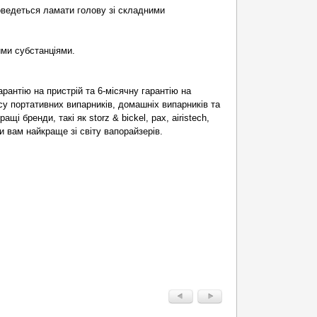
оведеться ламати голову зі складними
ими субстанціями.
рантію на пристрій та 6-місячну гарантію на
су портативних випарників, домашніх випарників та
і бренди, такі як storz & bickel, pax, airistech,
и вам найкраще зі світу вапорайзерів.