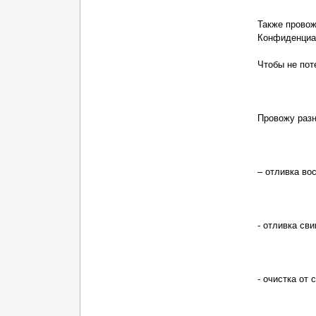
Также провож
Конфиденциал
Чтобы не пот
Провожу раз
– отливка вос
- отливка сви
- очистка от