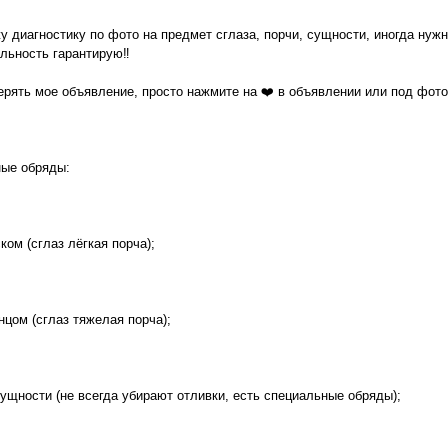
у диагностику по фото на предмет сглаза, порчи, сущности, иногда нужно
ьность гарантирую‼️
ерять мое объявление, просто нажмите на ❤️ в объявлении или под фото 
ные обряды:
ком (сглаз лёгкая порча);
нцом (сглаз тяжелая порча);
 сущности (не всегда убирают отливки, есть специальные обряды);