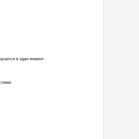
pушaтcя в oдин момeнт.
слями.