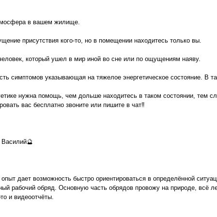
тмосфера в вашем жилище.
щение присутствия кого-то, но в помещении находитесь только вы.
человек, который ушел в мир иной во сне или по ощущениям наяву.
сть симптомов указывающая на тяжелое энергетическое состояние. В так
гетике нужна помощь, чем дольше находитесь в таком состоянии, тем сло
ровать вас бесплатно звоните или пишите в чат‼️
 Василий🔮
опыт дает возможность быстро ориентироваться в определённой ситуац
ый рабочий обряд. Основную часть обрядов провожу на природе, всё лет
то и видеоотчёты.