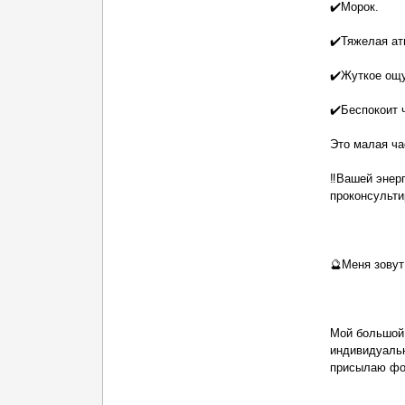
✔️Морок.
✔️Тяжелая а
✔️Жуткое ощу
✔️Беспокоит 
Это малая ча
‼️Вашей энер
проконсульти
🔮Меня зовут
Мой большой 
индивидуальн
присылаю фо