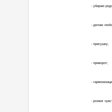
- убираю род
- делаю любо
- присушку;
- приворот;
- гармонизац
- розжиг чувс