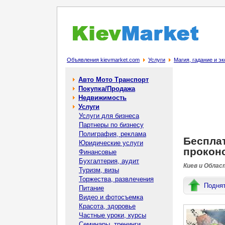
Объявления kievmarket.com
Услуги
Магия, гадание и э
Авто Мото Транспорт
Покупка/Продажа
Недвижимость
Услуги
Услуги для бизнеса
Партнеры по бизнесу
Полиграфия, реклама
Бecплат
Юридические услуги
прокoнc
Финансовые
Бухгалтерия, аудит
Киев и Облас
Туризм, визы
Торжества, развлечения
Подня
Питание
Видео и фотосъемка
Красота, здоровье
Частные уроки, курсы
Семинары, тренинги