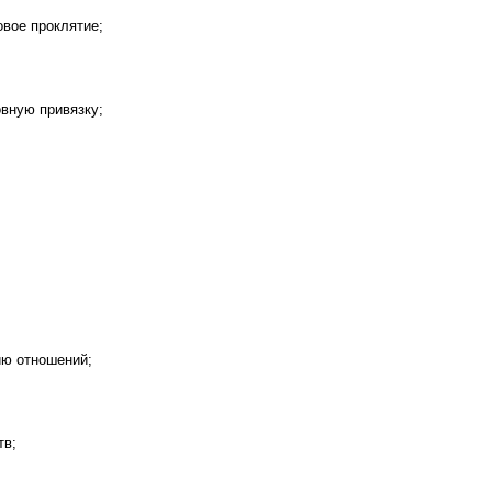
овое проклятие;
вную привязку;
ию отношений;
тв;