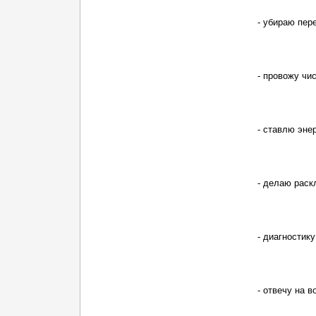
- убираю пер
- провожу чи
- ставлю эне
- делаю раск
- диагностику
- отвечу на в