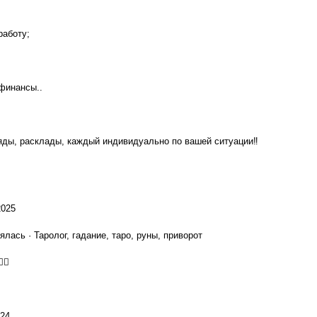
работу;
 финансы..
яды, расклады, каждый индивидуально по вашей ситуации‼️
2025
лась · Таролог, гадание, таро, руны, приворот
🏼
024