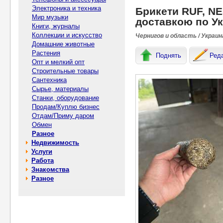
Электроника и техника
Брикети RUF, NE
Мир музыки
доставкою по Ук
Книги, журналы
Коллекции и искусство
Чернигов и область / Украин
Домашние животные
Растения
Поднять
Ред
Опт и мелкий опт
Строительные товары
Сантехника
Сырье, материалы
Станки, оборудование
Продам/Куплю бизнес
Отдам/Приму даром
Обмен
Разное
Недвижимость
Услуги
Работа
Знакомства
Разное