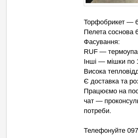
Торфобрикет — 6 
Пелета соснова 6
Фасування:
RUF — термоупако
Інші — мішки по 
Висока тепловідд
Є доставка та ро
Працюємо на пості
чат — проконсул
потреби.
Телефонуйте 097