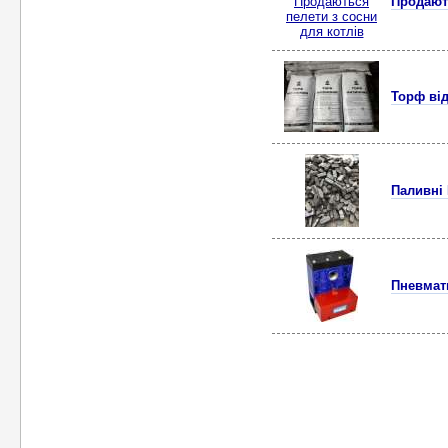
Продають
Торф ві
Паливні
Пневмати