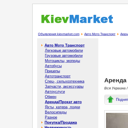
Объявления kievmarket.com
Авто Мото Транспорт
Арен
Авто Мото Транспорт
Легковые автомобили
Грузовые автомобили
Мотоциклы, мопеды
Автобусы
Прицепы
Автотранспорт
Аренда 
Спец-, cельхозтехника
Запчасти, аксессуары
Вся Украина /
Автоуслуги
Обмен
Подня
Аренда/Прокат авто
Яхты, катера, лодки
Велосипеды
Разное
Покупка/Продажа
Недвижимость