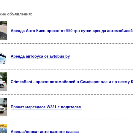
жие объявления:
Аренда Авто Киев прокат от 550 грн сутки аренда автомобилей
Аренда автобуса от avtobus by
CrimeaRent - прокат автомобилей в Симферополе и по всему 
Прокат мерседеса W221 с водителем
Аренда/прокат авто разного класса