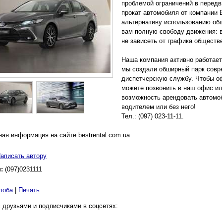
проблемой ограничений в передв
прокат автомобиля от компании 
альтернативу использованию общ
вам полную свободу движения: 
не зависеть от графика обществ
Наша компания активно работает 
мы создали обширный парк совр
диспетчерскую службу. Чтобы оф
можете позвонить в наш офис ил
возможность арендовать автомоб
водителем или без него!
Тел.: (097) 023-11-11.
ая информация на сайте bestrental.com.ua
аписать автору
н:
(097)0231111
лоба
|
Печать
 друзьями и подписчиками в соцсетях: