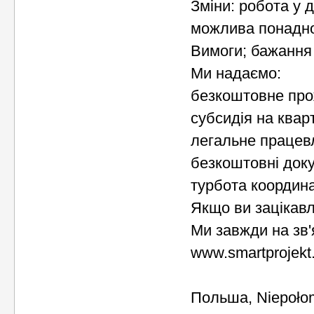
Зміни: робота у д
можлива понадно
Вимоги; бажання 
Ми надаємо:
безкоштовне пр
субсидія на квар
легальне праце
безкоштовні док
турбота координ
Якщо ви зацікавл
Ми завжди на зв'
www.smartprojekt
Польша, Niepoło