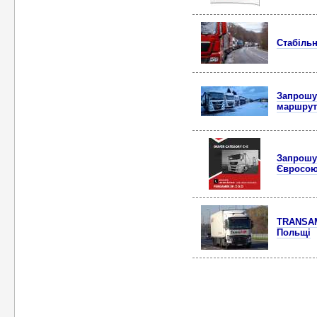
Стабільн
Запрошує
маршрут
Запрошує
Євросо
TRANSAM
Польщі