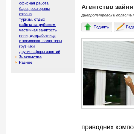
офисная работа
Агентство зайня
бары, рестораны
охрана
Днепропетровск и область /
туризм, отдых
работа за рубежом
Поднять
Ред
частичная занятость
няни, домработницы
стажировка, волонтеры
грузчики
другие сферы занятий
Знакомства
Разное
приводних компон