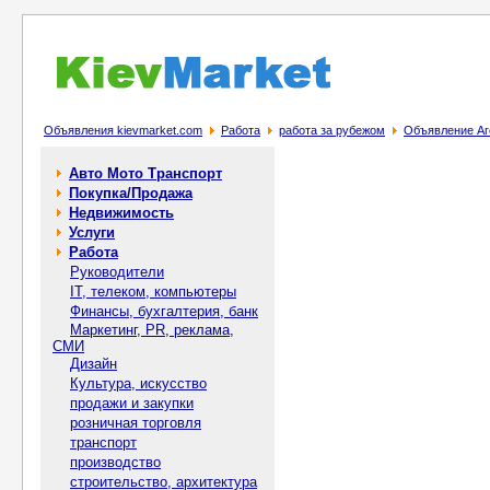
Объявления kievmarket.com
Работа
работа за рубежом
Объявление Аге
Авто Мото Транспорт
Покупка/Продажа
Недвижимость
Услуги
Работа
Руководители
IT, телеком, компьютеры
Финансы, бухгалтерия, банк
Маркетинг, PR, реклама,
СМИ
Дизайн
Культура, искусство
продажи и закупки
розничная торговля
транспорт
производство
строительство, архитектура