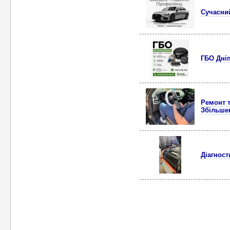
Сучасний
ГБО Дніп
Ремонт т
Збільше
Діагност