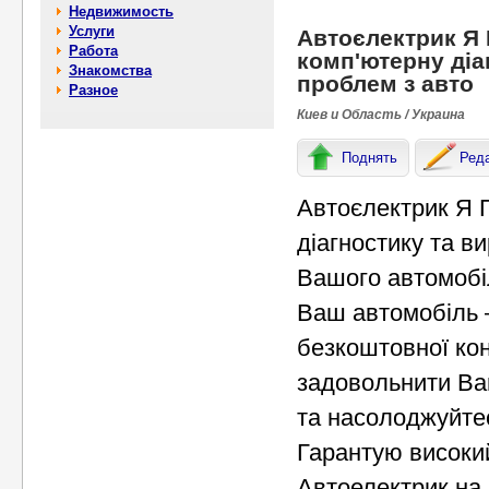
Недвижимость
Услуги
Автоєлектрик Я
Работа
комп'ютерну діа
Знакомства
проблем з авто
Разное
Киев и Область / Украина
Поднять
Ред
Автоєлектрик Я 
діагностику та 
Вашого автомобі
Ваш автомобіль –
безкоштовної кон
задовольнити Ваш
та насолоджуйте
Гарантую високий
Автоелектрик на 